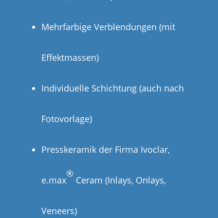
Mehr­far­bi­ge Ver­blen­dun­gen (mit
Effektmassen)
Indi­vi­du­el­le Schich­tung (auch nach
Fotovorlage)
Press­ke­ra­mik der Fir­ma Ivo­clar,
®
e.max
Ceram (Inlays, Onlays,
Veneers)