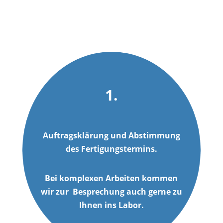
1.
Auf­trags­klä­rung und Abstim­mung
des Fertigungstermins.
Bei kom­ple­xen Arbei­ten kom­men
wir zur Bespre­chung auch ger­ne zu
Ihnen ins Labor.