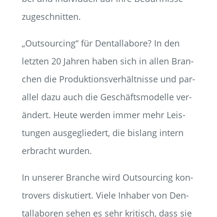
zugeschnitten.
„Out­sour­cing“ für Den­tal­la­bo­re? In den
letz­ten 20 Jah­ren haben sich in allen Bran­
chen die Pro­duk­ti­ons­ver­hält­nis­se und par­
al­lel dazu auch die Geschäfts­mo­del­le ver­
än­dert. Heu­te wer­den immer mehr Leis­
tun­gen aus­ge­glie­dert, die bis­lang intern
erbracht wurden.
In unse­rer Bran­che wird Out­sour­cing kon­
tro­vers dis­ku­tiert. Vie­le Inha­ber von Den­
tal­la­bo­ren sehen es sehr kri­tisch, dass sie