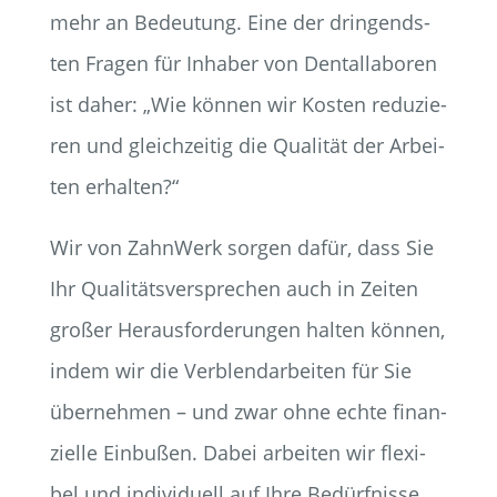
mehr an Bedeu­tung. Eine der drin­gends­
ten Fra­gen für Inha­ber von Den­tal­la­bo­ren
ist daher: „Wie kön­nen wir Kos­ten redu­zie­
ren und gleich­zei­tig die Qua­li­tät der Arbei­
ten erhalten?“
Wir von Zahn­Werk sor­gen dafür, dass Sie
Ihr Qua­li­täts­ver­spre­chen auch in Zei­ten
gro­ßer Her­aus­for­de­run­gen hal­ten kön­nen,
indem wir die Ver­blend­ar­bei­ten für Sie
über­neh­men – und zwar ohne ech­te finan­
zi­el­le Ein­bu­ßen. Dabei arbei­ten wir fle­xi­
bel und indi­vi­du­ell auf Ihre Bedürf­nis­se