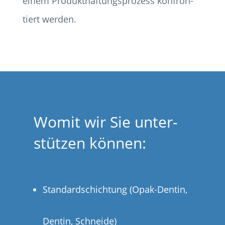
einem Pro­dukt­haf­tungs­pro­zess kon­fron­
tiert werden.
Womit wir Sie unter­
stüt­zen können:
Stan­dard­schich­tung (Opak-Den­tin,
Den­tin, Schneide)