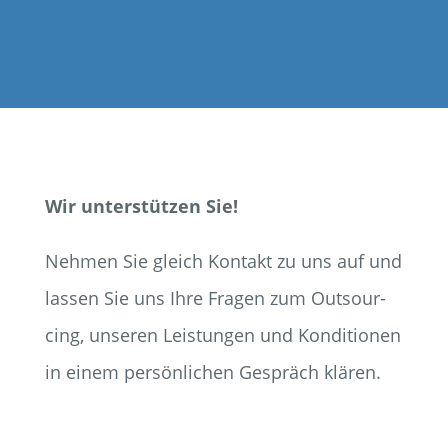
Wir unter­stüt­zen Sie!
Neh­men Sie gleich Kon­takt zu uns auf und
las­sen Sie uns Ihre Fra­gen zum Out­sour­
cing, unse­ren Leis­tun­gen und Kon­di­tio­nen
in einem per­sön­li­chen Gespräch klären.