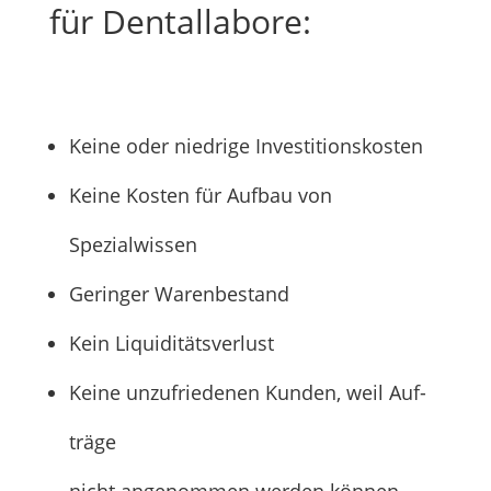
für Dentallabore:
Kei­ne oder nied­ri­ge Investitionskosten
Kei­ne Kos­ten für Auf­bau von
Spezialwissen
Gerin­ger Warenbestand
Kein Liqui­di­täts­ver­lust
Kei­ne unzu­frie­de­nen Kun­den, weil Auf­
trä­ge