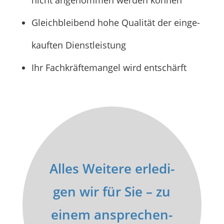
nicht ange­nom­men wer­den können
Gleich­blei­bend hohe Qua­li­tät der ein­ge­
kauf­ten Dienstleistung
Ihr Fach­kräf­te­man­gel wird entschärft
Alles Wei­te­re erle­di­
gen wir für Sie – zu
einem anspre­chen­