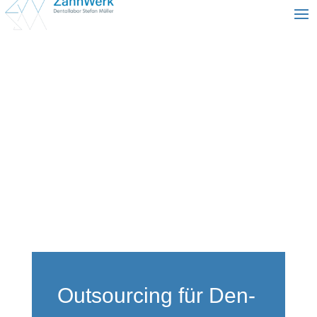
Out­sour­cing für Den­