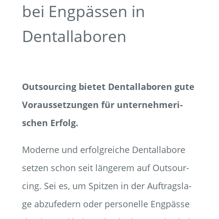
bei Eng­päs­sen in
Dentallaboren
Out­sour­cing bie­tet Den­tal­la­bo­ren gute
Vor­aus­set­zun­gen für unter­neh­me­ri­
schen Erfolg.
Moder­ne und erfolg­rei­che Den­tal­la­bo­re
set­zen schon seit län­ge­rem auf Out­sour­
cing. Sei es, um Spit­zen in der Auf­trags­la­
ge abzu­fe­dern oder per­so­nel­le Eng­päs­se