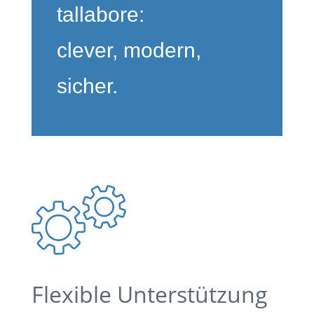
tal­la­bo­re:
cle­ver, modern,
sicher.
Fle­xi­ble Unter­stüt­zung