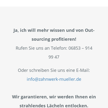
Ja, ich will mehr wis­sen und von Out­
sour­cing pro­fi­tie­ren!
Rufen Sie uns an Tele­fon: 06853 – 914
99 47
Oder schrei­ben Sie uns eine E‑Mail:
info@zahnwerk-mueller.de
Wir garan­tie­ren, wir wer­den Ihnen ein
strah­len­des Lächeln entlocken.