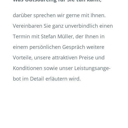
dar­über spre­chen wir ger­ne mit Ihnen.
Ver­ein­ba­ren Sie ganz unver­bind­lich einen
Ter­min mit Ste­fan Mül­ler, der Ihnen in
einem per­sön­li­chen Gespräch wei­te­re
Vor­tei­le, unse­re attrak­ti­ven Prei­se und
Kon­di­tio­nen sowie unser Leis­tungs­an­ge­
bot im Detail erläu­tern wird.