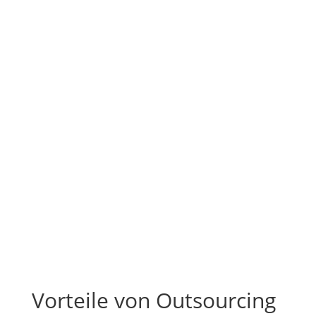
Vor­tei­le von Out­sour­cing