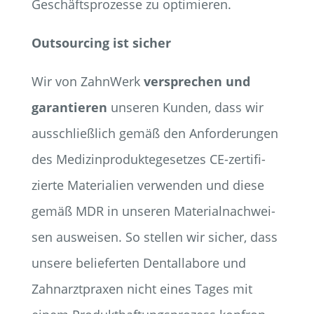
Geschäfts­pro­zes­se zu optimieren.
Out­sour­cing ist sicher
Wir von Zahn­Werk
ver­spre­chen und
garan­tie­ren
unse­ren Kun­den, dass wir
aus­schließ­lich gemäß den Anfor­de­run­gen
des Medi­zin­pro­duk­te­ge­set­zes CE-zer­ti­fi­
zier­te Mate­ria­li­en ver­wen­den und die­se
gemäß MDR in unse­ren Mate­ri­al­nach­wei­
sen aus­wei­sen. So stel­len wir sicher, dass
unse­re belie­fer­ten Den­tal­la­bo­re und
Zahn­arzt­pra­xen nicht eines Tages mit