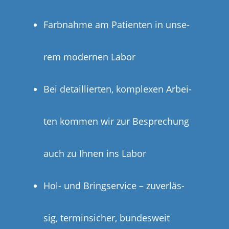
Farb­nah­me am Pati­en­ten in unse­
rem moder­nen Labor
Bei detail­lier­ten, kom­ple­xen Arbei­
ten kom­men wir zur Bespre­chung
auch zu Ihnen ins Labor
Hol- und Bring­ser­vice – zuver­läs­
sig, ter­min­si­cher, bundesweit