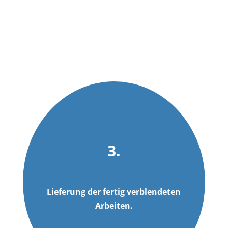
3.
Lie­fe­rung der fer­tig ver­blen­de­ten
Arbeiten.