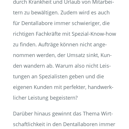
durch Krank­heit und Urlaub von Mit­ar­bei­
tern zu bewäl­ti­gen. Zudem wird es auch
für Den­tal­la­bo­re immer schwie­ri­ger, die
rich­ti­gen Fach­kräf­te mit Spe­zi­al-Know-how
zu fin­den. Auf­trä­ge kön­nen nicht ange­
nom­men wer­den, der Umsatz sinkt, Kun­
den wan­dern ab. War­um also nicht Leis­
tun­gen an Spe­zia­lis­ten geben und die
eige­nen Kun­den mit per­fek­ter, hand­werk­
li­cher Leis­tung begeistern?
Dar­über hin­aus gewinnt das The­ma Wirt­
schaft­lich­keit in den Den­tal­la­bo­ren immer