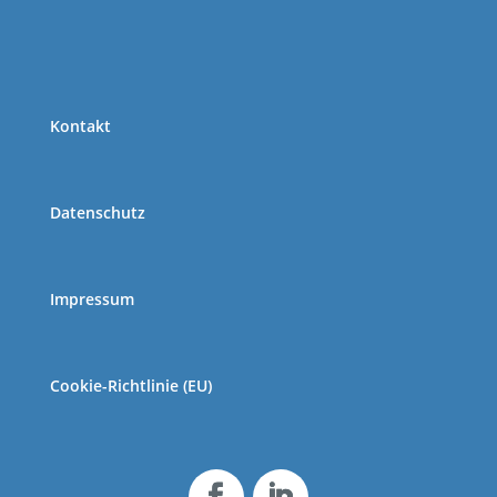
Kon­takt
Daten­schutz
Impres­sum
Coo­kie-Rich­t­­li­­nie (EU)