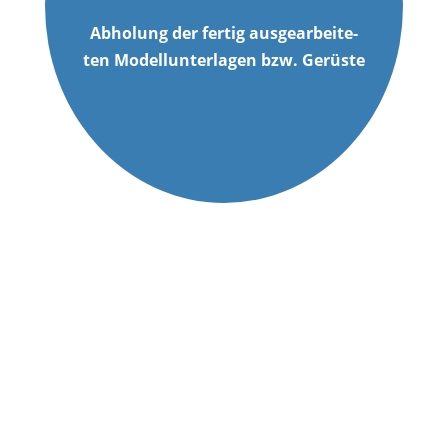
Abho­lung der fer­tig aus­ge­ar­bei­te­
ten Modell­un­ter­la­gen bzw. Gerüste