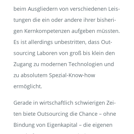
beim Aus­glie­dern von ver­schie­de­nen Leis­
tun­gen die ein oder ande­re ihrer bis­he­ri­
gen Kern­kom­pe­ten­zen auf­ge­ben müss­ten.
Es ist aller­dings unbe­strit­ten, dass Out­
sour­cing Labo­ren von groß bis klein den
Zugang zu moder­nen Tech­no­lo­gien und
zu abso­lu­tem Spe­zi­al-Know-how
ermöglicht.
Gera­de in wirt­schaft­lich schwie­ri­gen Zei­
ten bie­te Out­sour­cing die Chan­ce – ohne
Bin­dung von Eigen­ka­pi­tal – die eige­nen