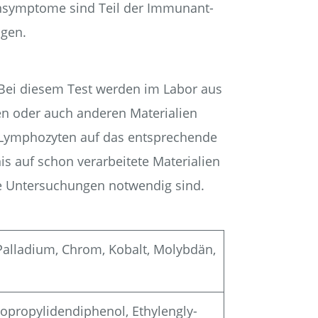
in­sym­pto­me sind Teil der Immun­ant­
igen.
T) Bei die­sem Test wer­den im Labor aus
en oder auch ande­ren Mate­ria­li­en
m­pho­zy­ten auf das ent­spre­chen­de
s auf schon ver­ar­bei­te­te Mate­ria­li­en
e Unter­su­chun­gen not­wen­dig sind.
, Pal­la­di­um, Chrom, Kobalt, Molyb­dän,
sopropylidendiphenol, Ethy­len­gly­