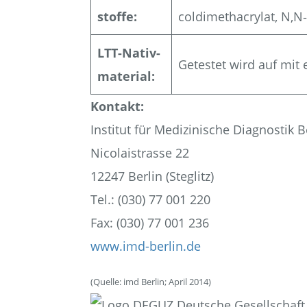
stof­fe:
coldi­me­thacry­lat, N,
LTT-Nativ­
Getes­tet wird auf mit e
ma­te­ri­al:
Kon­takt:
Insti­tut für Medi­zi­ni­sche Dia­gnos­ti
Nico­lai­stras­se 22
12247 Ber­lin (Ste­glitz)
Tel.: (030) 77 001 220
Fax: (030) 77 001 236
www.imd-berlin.de
(Quel­le: imd Ber­lin; April 2014)