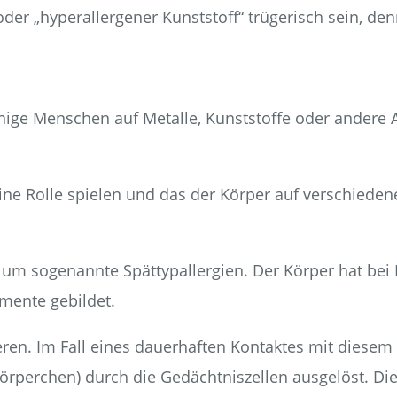
er „hyperaller­ge­ner Kunst­stoff“ trü­ge­risch sein, denn
ge Men­schen auf Metal­le, Kunst­stof­fe oder ande­re All­er
eine Rol­le spie­len und das der Kör­per auf ver­schie­de­
m soge­nann­te Spät­typ­all­er­gien. Der Kör­per hat bei Kon
emen­te gebildet.
ie­ren. Im Fall eines dau­er­haf­ten Kon­tak­tes mit die­sem
per­chen) durch die Gedächt­nis­zel­len aus­ge­löst. Die d