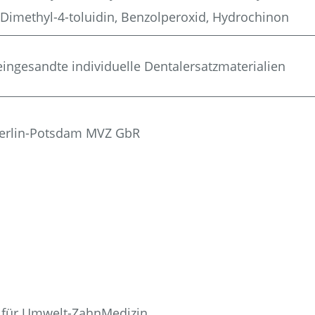
N‑Dimethyl-4-toluidin, Ben­zol­per­oxid, Hydrochinon
in­ge­sand­te indi­vi­du­el­le Dentalersatzmaterialien
k Ber­lin-Pots­dam MVZ GbR