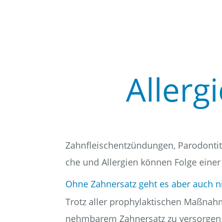
All­er
Zahn­fleisch­ent­zün­dun­gen, Par­odon
che und All­er­gien kön­nen Fol­ge einer Se
Ohne Zahn­ersatz geht es aber auch ni
Trotz aller pro­phy­lak­ti­schen Maß­nah
nehm­ba­rem Zahn­ersatz zu ver­sor­gen 