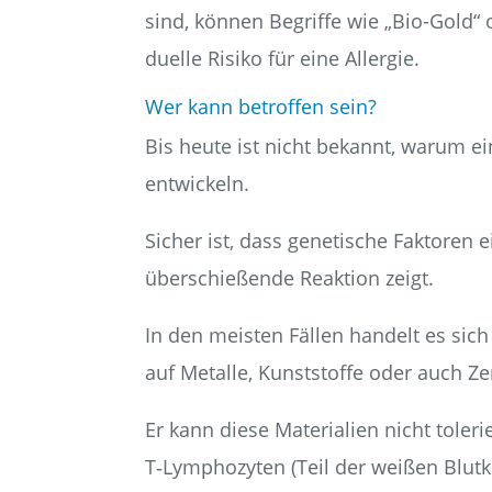
sind, kön­nen Begrif­fe wie „Bio-Gold“ od
du­el­le Risi­ko für eine Allergie.
Wer kann betrof­fen sein?
Bis heu­te ist nicht bekannt, war­um eini­
entwickeln.
Sicher ist, dass gene­ti­sche Fak­to­ren 
über­schie­ßen­de Reak­ti­on zeigt.
In den meis­ten Fäl­len han­delt es sich u
auf Metal­le, Kunst­stof­fe oder auch Z
Er kann die­se Mate­ria­li­en nicht tole­r
T‑Lymphozyten (Teil der wei­ßen Blut­kör­