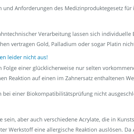
i­en und Anfor­de­run­gen des Medi­zin­pro­duk­te­ge­setz für
­tech­ni­scher Ver­ar­bei­tung las­sen sich indi­vi­du­el­le 
en ver­tra­gen Gold, Pal­la­di­um oder sogar Pla­tin nich
gien lei­der nicht aus!
 Fol­ge einer glück­li­cher­wei­se nur sel­ten vor­kom­men
­schen Reak­ti­on auf einen im Zahn­ersatz ent­hal­te­nen We
n bei einer Bio­kom­pa­ti­bi­li­täts­prü­fung nicht aus­ge­
le sein, aber auch ver­schie­de­ne Acry­la­te, die in Kunst­s
 Werk­stoff eine all­er­gi­sche Reak­ti­on aus­lö­sen. Da All