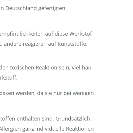
 in Deutsch­land gefer­tig­ten
Emp­find­lich­kei­ten auf die­se Werk­stof­
t, ande­re reagie­ren auf Kunststoffe.
­den toxi­schen Reak­ti­on sein, viel häu­
rkstoff.
schlos­sen wer­den, da sie nur bei weni­gen
tof­fen ent­hal­ten sind. Grund­sätz­lich
­er­gien ganz indi­vi­du­el­le Reak­tio­nen