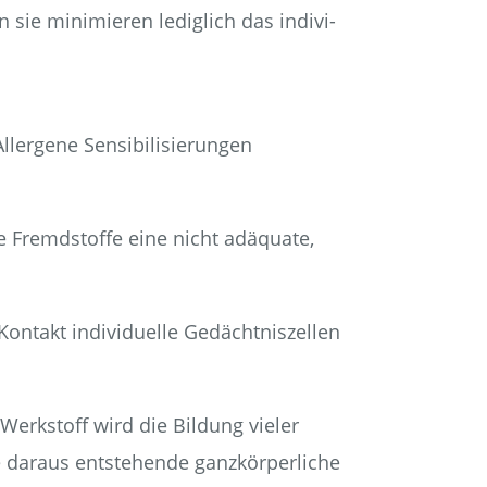
 sie mini­mie­ren ledig­lich das indi­vi­
­ge­ne Sen­si­bi­li­sie­run­gen
ne Fremd­stof­fe eine nicht adäqua­te,
­takt indi­vi­du­el­le Gedächt­nis­zel­len
 Werk­stoff wird die Bil­dung vie­ler
ar­aus ent­ste­hen­de ganz­kör­per­li­che