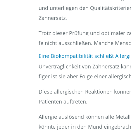
und unter­lie­gen den Qua­li­täts­kri­te­r
Zahnersatz.
Trotz die­ser Prü­fung und opti­ma­ler zahn
fe nicht aus­schlie­ßen. Man­che Men­sch
Eine Bio­kom­pa­ti­bi­li­tät schließt All­er­
Unver­träg­lich­keit von Zahn­ersatz kann
fi­ger ist sie aber Fol­ge einer all­er­gi
Die­se all­er­gi­schen Reak­tio­nen kön­ne
Pati­en­ten auftreten.
All­er­gie aus­lö­send kön­nen alle Metal­
könn­te jeder in den Mund ein­ge­brach­ter