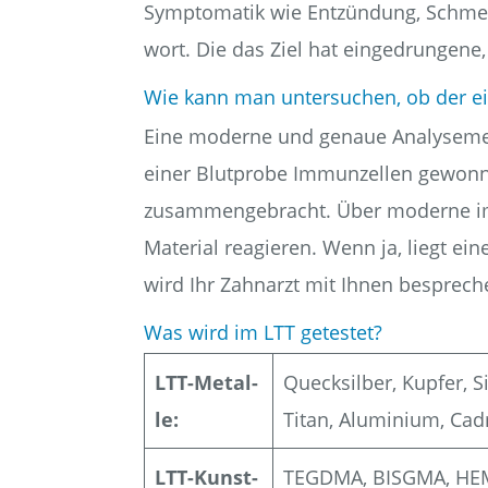
Sym­pto­ma­tik wie Ent­zün­dung, Schmer
wort. Die das Ziel hat ein­ge­drun­ge­ne,
Wie kann man unter­su­chen, ob der eige
Eine moder­ne und genaue Ana­ly­se­me­t
einer Blut­pro­be Immun­zel­len gewon­ne
zusam­men­ge­bracht. Über moder­ne imm
Mate­ri­al reagie­ren. Wenn ja, liegt eine 
wird Ihr Zahn­arzt mit Ihnen bespre­che
Was wird im LTT getestet?
LTT-Metal­
Queck­sil­ber, Kup­fer, 
le:
Titan, Alu­mi­ni­um, C
LTT-Kunst­
TEGDMA, BISGMA, HEMA, M