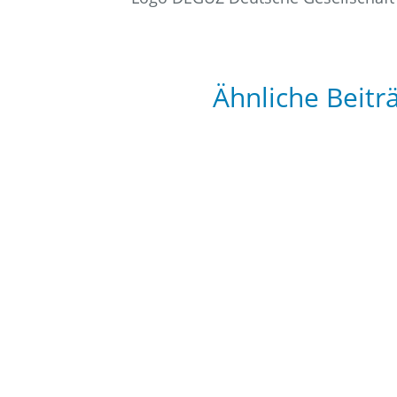
Ähnliche Beitr
Labordiagnostik zum Ausschlu
Fremdmaterialien, die in den 
Allgemeinen verbinden sie sich