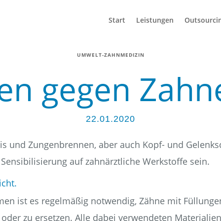
Start
Leis­tun­gen
Out­sour­ci
UMWELT-ZAHNMEDIZIN
­gien gegen Zahn
22.01.2020
­ti­tis und Zun­gen­bren­nen, aber auch Kopf- und Gelenk
n­si­bi­li­sie­rung auf zahn­ärzt­li­che Werk­stof­fe sein.
cht.
­men ist es regel­mä­ßig not­wen­dig, Zäh­ne mit Fül­lun­g
oder zu erset­zen. Alle dabei ver­wen­de­ten Mate­ria­li­