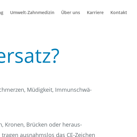
ng
Umwelt-Zahn­­me­­di­­zin
Über uns
Kar­rie­re
Kon­takt
ersatz?
­schmer­zen, Müdig­keit, Immun­schwä­
en, Kro­nen, Brü­cken oder her­aus­
en tra­gen aus­nahms­los das CE-Zei­chen