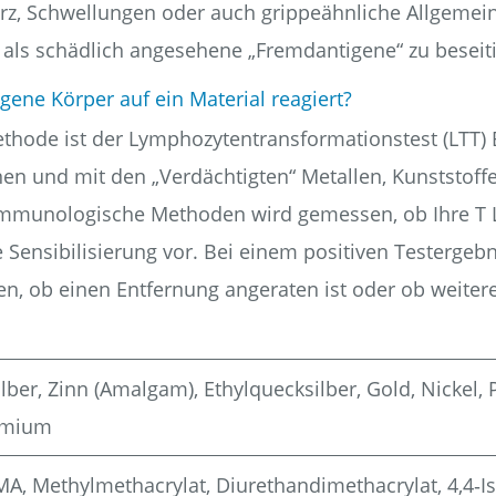
z, Schwel­lun­gen oder auch grip­pe­ähn­li­che All­ge­me
 als schäd­lich ange­se­he­ne „Fremd­an­ti­ge­ne“ zu beseit
­ne Kör­per auf ein Mate­ri­al reagiert?
ho­de ist der Lym­pho­zy­ten­trans­for­ma­ti­ons­test (LT
n und mit den „Ver­däch­tig­ten“ Metal­len, Kunst­stof­f
u­no­lo­gi­sche Metho­den wird gemes­sen, ob Ihre T Ly
Sen­si­bi­li­sie­rung vor. Bei einem posi­ti­ven Test­ergeb­ni
n, ob einen Ent­fer­nung ange­ra­ten ist oder ob wei­te­r
Sil­ber, Zinn (Amal­gam), Ethyl­queck­sil­ber, Gold, Nickel
admium
ethyl­me­thacry­lat, Diuret­han­di­me­thacry­lat, 4,4‑I